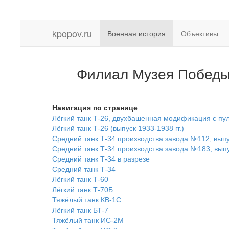
kpopov.ru
Военная история
Объективы
Филиал Музея Победы 
Навигация по странице
:
Лёгкий танк Т-26, двухбашенная модификация с пу
Лёгкий танк Т-26 (выпуск 1933-1938 гг.)
Средний танк Т-34 производства завода №112, выпу
Средний танк Т-34 производства завода №183, выпу
Средний танк Т-34 в разрезе
Средний танк Т-34
Лёгкий танк Т-60
Лёгкий танк Т-70Б
Тяжёлый танк КВ-1С
Лёгкий танк БТ-7
Тяжёлый танк ИС-2М