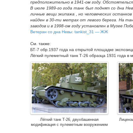
предположительно в 1941-ом году. Обстоятельс
В июле 1989-го года танк был поднят со дна Не
личные вещи экипажа , но человеческих останков
найден в 30-ти метрах от левого берега. На та
заводов и в 1998-ом году установлен в Музее Поб
Ветеран со дна Невы: tankist_31 — ЖЖ
См. также:
БТ-7 обр.1937 года на открытой площадке экспози
Лёгкий пулеметный танк Т-26 образца 1931 года в 
Лёгкий танк Т-26, двухбашенная
Лицензи
модификация с пулеметным вооружением