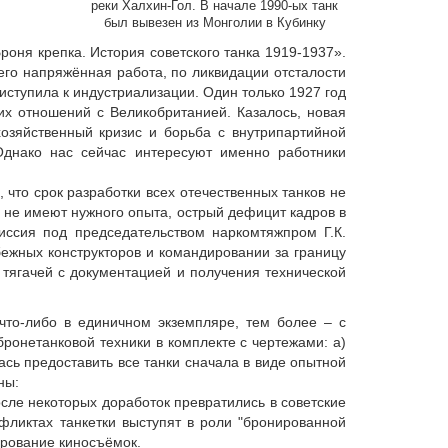
реки Халхин-Гол. В начале 1990-ых танк
был вывезен из Монголии в Кубинку
роня крепка. История советского танка 1919-1937».
его напряжённая работа, по ликвидации отсталости
ступила к индустриализации. Один только 1927 год
ких отношений с Великобританией. Казалось, новая
озяйственный кризис и борьба с внутрипартийной
Однако нас сейчас интересуют именно работники
 что срок разработки всех отечественных танков не
 не имеют нужного опыта, острый дефицит кадров в
иссия под председательством наркомтяжпром Г.К.
ежных конструкторов и командировании за границу
тягачей с документацией и получения технической
что-либо в единичном экземпляре, тем более – с
ронетанковой техники в комплекте с чертежами: а)
сь предоставить все танки сначала в виде опытной
ны:
сле некоторых доработок превратились в советские
фликтах танкетки выступят в роли "бронированной
ирование киносъёмок.