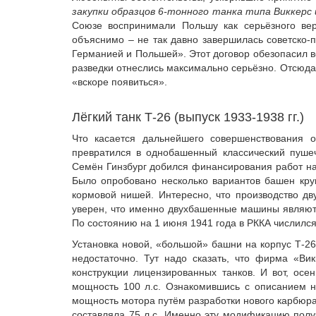
закупки образцов 6-тонного танка типа Виккерс
Союзе воспринимали Польшу как серьёзного вер
объяснимо – не так давно завершилась советско-
Германией и Польшей». Этот договор обезопасил в
разведки отнеслись максимально серьёзно. Отсюда, 
«вскоре появиться».
Лёгкий танк Т-26 (выпуск 1933-1938 гг.)
Что касается дальнейшего совершенствования о
превратился в однобашенный классический пушеч
Семён Гинзбург добился финансирования работ на
Было опробовано несколько вариантов башен круг
кормовой нишей. Интересно, что производство д
уверен, что именно двухбашенные машины являютс
По состоянию на 1 июня 1941 года в РККА числился
Установка новой, «большой» башни на корпус Т-26
недостаточно. Тут надо сказать, что фирма «Ви
конструкции лицензированных танков. И вот, ос
мощность 100 л.с. Ознакомившись с описанием н
мощность мотора путём разработки нового карбюра
составляла 75 л.с. Именно эту модификацию пол