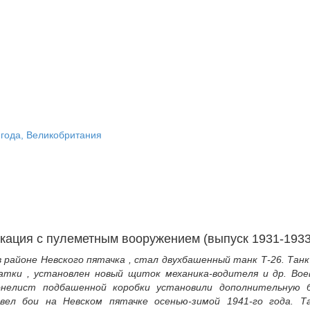
 года, Великобритания
кация с пулеметным вооружением (выпуск 1931-1933 
 районе Невского пятачка , стал двухбашенный танк Т-26. Танк
атки , установлен новый щиток механика-водителя и др. Вое
онелист подбашенной коробки установили дополнительную б
ел бои на Невском пятачке осенью-зимой 1941-го года. Т