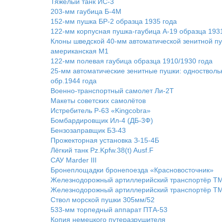
Тяжёлый танк ИС-3
203-мм гаубица Б-4М
152-мм пушка БР-2 образца 1935 года
122-мм корпусная пушка-гаубица А-19 образца 193
Клоны шведской 40-мм автоматической зенитной пу
американская M1
122-мм полевая гаубица образца 1910/1930 года
25-мм автоматические зенитные пушки: одностволь
обр.1944 года
Военно-транспортный самолет Ли-2Т
Макеты советских самолётов
Истребитель Р-63 «Kingcobra»
Бомбардировщик Ил-4 (ДБ-3Ф)
Бензозаправщик БЗ-43
Прожекторная установка З-15-4Б
Лёгкий танк Pz.Kpfw.38(t) Ausf.F
САУ Marder III
Бронеплощадки бронепоезда «Красновосточник»
Железнодорожный артиллерийский транспортёр ТМ
Железнодорожный артиллерийский транспортёр ТМ
Ствол морской пушки 305мм/52
533-мм торпедный аппарат ПТА-53
Копия немецкого путеразрушителя