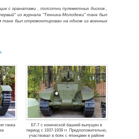
щик с гранатами , полсотни пулеметных дисков ,
 первый" из журнала "Техника-Молодежи" танк был
ем танк был отремонтирован на одном из военных
а
ия танка
БТ-7 с конической башней выпущен в
ва
период с 1937-1939 гг. Предположительно,
участвовал в боях с японцами в районе