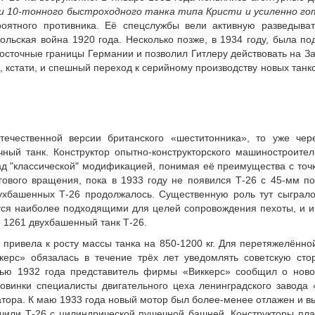
 и 10-тонного быстроходного танка типа Кристи и усиленно го
оятного противника. Её спецслужбы вели активную разведыват
польская война 1920 года. Несколько позже, в 1934 году, была 
осточные границы Германии и позволил Гитлеру действовать на Зап
кстати, и спешный переход к серийному производству новых танков
течественной версии британского «шеститонника», то уже че
ный танк. Конструктор опытно-конструкторского машиностроител
д "классической" модификацией, понимая её преимущества с точк
ового вращения, пока в 1933 году не появился Т-26 с 45-мм п
вухбашенных Т-26 продолжалось. Существенную роль тут сыграл
я наиболее подходящими для целей сопровождения пехоты, и им
 1261 двухбашенный танк Т-26.
 привела к росту массы танка на 850-1200 кг. Для перетяжелённ
ккерс» обязалась в течение трёх лет уведомлять советскую ст
енью 1932 года представитель фирмы «Виккерс» сообщил о новом
овинки специалисты двигательного цеха ленинградского завода
тора. К маю 1933 года новый мотор был более-менее отлажен и вы
учили Т-26 с цилиндрической пушечной башней. Конструкторы пл