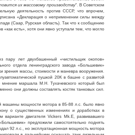
товится их массовому производству
". В Советском
ельную деятельность против СССР, что впрочем,
подписана «Декларация о неприменении силы между
аде (Саар, Рурская область). Так что к сообщению
 «как есть», хотя они явно уступали тем, что могло
рез пару лет двухбашенный «чистильщик окопов»
ьного отдела ленинградского завода «Большевик»
и зрения массы, стоимости и маневра вооружения.
олуавтоматической пушкой 20К в башне с развитой
о мнение маршала М.Н. Тухачевского который был
енно они должны составлять костяк танковых сил.
ой машины мощности мотора в 85-88 л.с. было явно
орону о существенных изменениях и доработках в
 варианте двигателя Vickers Mk.E, развивавшего
 «Большевик» предложили самостоятельно поднять
дал 92 л.с., но эксплуатационная мощность мотора
анировали в дальнейшем оснащать танк дизельным