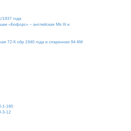
1/1937 года
шки «Бофорс» – английская Mk.III и
ная 72-К обр.1940 года и спаренная 94-КМ
-1-180
-3-12