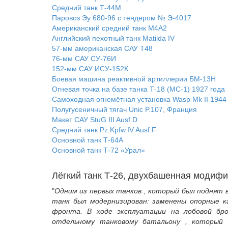
Средний танк Т-44М
Паровоз Эу 680-96 с тендером № Э-4017
Американский средний танк M4A2
Английский пехотный танк Matilda IV
57-мм американская САУ T48
76-мм САУ СУ-76И
152-мм САУ ИСУ-152К
Боевая машина реактивной артиллерии БМ-13Н
Огневая точка на базе танка Т-18 (МС-1) 1927 года
Самоходная огнемётная установка Wasp Mk II 1944
Полугусеничный тягач Unic P.107, Франция
Макет САУ StuG III Ausf.D
Средний танк Pz.Kpfw.IV Ausf.F
Основной танк Т-64А
Основной танк Т-72 «Урал»
Лёгкий танк Т-26, двухбашенная модифи
"
Одним из первых танков , который был поднят в
танк был модернизирован: заменены опорные к
фронта. В ходе эксплуатации на лобовой бр
отдельному танковому батальону , который в