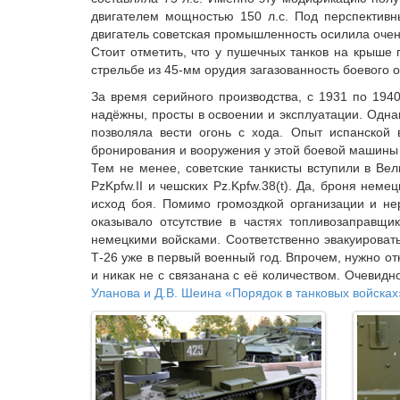
двигателем мощностью 150 л.с. Под перспектив
двигатель советская промышленность осилила очень
Стоит отметить, что у пушечных танков на крыше 
стрельбе из 45-мм орудия загазованность боевого
За время серийного производства, с 1931 по 194
надёжны, просты в освоении и эксплуатации. Одна
позволяла вести огонь с хода. Опыт испанской
бронирования и вооружения у этой боевой машины
Тем не менее, советские танкисты вступили в Ве
PzKpfw.II и чешских Pz.Kpfw.38(t). Да, броня не
исход боя. Помимо громоздкой организации и не
оказывало отсутствие в частях топливозаправщи
немецкими войсками. Соответственно эвакуироват
Т-26 уже в первый военный год. Впрочем, нужно о
и никак не с связанана с её количеством. Очевид
Уланова и Д.В. Шеина «Порядок в танковых войсках