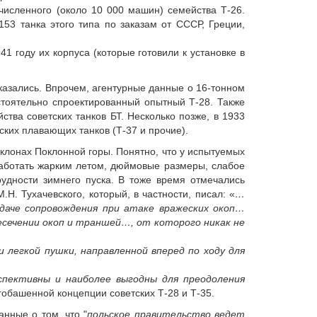
численного (около 10 000 машин) семейства Т-26.
53 танка этого типа по заказам от СССР, Греции,
1 году их корпуса (которые готовили к установке в
казались. Впрочем, агентурные данные о 16-тонном
стоятельно спроектированный опытный Т-28. Также
тва советских танков БТ. Несколько позже, в 1933
ских плавающих танков (Т-37 и прочие).
склонах Поклонной горы. Понятно, что у испытуемых
 работать жарким летом, дюймовые размеры, слабое
рудности зимнего пуска. В тоже время отмечались
Н. Тухачевского, который, в частности, писал: «
…
адаче сопровождения при атаке вражеских окоп…
есечении окоп и траншей…, от которого никак не
легкой пушки, направленной вперед по ходу для
спективны и наиболее выгодны для преодоления
обашенной концепции советских Т-28 и Т-35.
нные о том, что "
польское правительство ведет