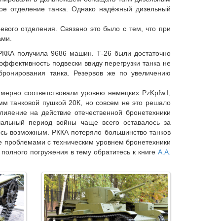
ое отделение танка. Однако надёжный дизельный
евого отделения. Связано это было с тем, что при
ами.
 РККА получила 9686 машин. Т-26 были достаточно
эффективность подвески ввиду перегрузки танка не
бронирования танка. Резервов же по увеличению
мерно соответствовали уровню немецких PzKpfw.I,
-мм танковой пушкой 20К, но совсем не это решало
лияение на действие отечественной бронетехники
ачальный период войны чаще всего оставалось за
ось возможным. РККА потеряло большинство танков
не проблемами с техническим уровнем бронетехники
 полного погружения в тему обратитесь к книге
А.А.