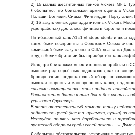
2) 15 малых шеститонных танков Vickers Mk.E Ty
Любопытно, что британская армия оценила Vicker
Польши, Боливии, Сиама, Финляндии, Португалии, 
3) 16 закупленных двенадцатитонных Vickers Mediu
укрепрайонах) достались финнам в Карелии и немца
Пятибашенный танк A1E1 «Independent» и шестнадц
танке были восприняты в Советском Союзе очень 
комиссией были закуплены в США два танка Джона 
году, в Великобритании был приобретён танк-амфиб
Итак, три британских «шеститонника» прибыли в СС
выявили ряд серьёзных недостатков, как-то: спец
бронирование, недостаточный обзор, невозможнос
высокая скорость и маневренность танка, надежнос
касаемо осмотренного мною недавно английског
Расположение башен танка бок-о-бок очень выго
укрывает бруствер…
В этот ответственный момент танку недостает,
подавления целей (как то: пулемет, пушка) из в
Нетрудно понять, что двухбашенная и трехбаш
вражеской обороны среди своей пехоты…
». Думаю
Любопытны обстоятельства, ускорившие принятие Т