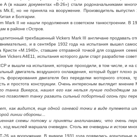
pe A (в наших документах «В-26») стали родоначальниками много
s Mk.E, но не приняла на вооружение. Производитель выпустил 1
Китая и Болгарии.
m Mark II не нашли продолжения в советском танкостроении. В 194
м в районе г.Остров.
атитонный трехбашенный Vickers Mark III англичане продавать от
внимательно, и в сентябре 1932 года на испытания вышел само
Кристи «М.1940», ставшие отправной точкой для создания семейс
ия Vickers A4E11, испытания которого дали старт разработке совет
СР и вышли на испытания, которые проходили, в том числе, и на 
иальный двигатель воздушного охлаждения, который будет плохо
ть форсирования двигателя без переделки моторного отсека, т
ть и простота конструкции. Очень интересным выглядит мнение М.
о танка Викерса, нашел его как нельзя лучше подходящим з
дно позволяет танку развить сильный побортный огонь при пер
 как видится, еще одной огневой точки в виде пулемета или 
торой линии обороны…
енная схемы потому и приняты англичанами, что очень пер
, ход мыслей маршала очевиден. Столь же очевидны и истоки мног
-26 на вооружение. В январе 1931 года появились агентурные да