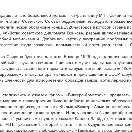
ставляет это безмолвное железо – открыть книгу М.Н. Свирина «Б
рии, что для Советского Союза предвоенный период это, прежде вс
олитической обстановке конца 1920-ых годов в которой страна при
в, убийство советского дипломата Войкова, разрыв дипломатичес
бной мобилизации. Дополняли картину внутренние проблемы: х
советские люди создавали промышленный потенциал страны. 
 Свирина будет очень кстати. В конце 1929 года стало очевидно,
ерийный выпуск невозможен. Причины тому очевидны: конструкторы
 скудность станочного парка и инструментальной оснастки. Ком
рубежному опыту, который виделся в приглашении в СССР заруб
мышленности для приобретения образцов танков, артиллерийских 
я столкнулись с отказом фирмы «Виккерс-Армстронг» продавать 
я мирового танкостроения было приобретено несколько образцов б
пекционно-производственными. Фирма «Виккерс-Армстронг» обязала
 внести изменения в конструкцию. Итак, у англичан были приобрете
авшиеся "гусеничными пулемётовозами Карден-Ллойда"), которые по
л М.Н. Тухачевский, который считал, что в будущих военных кон
 написал сценарий к учебному фильму «Танкетка» и выбил финанс