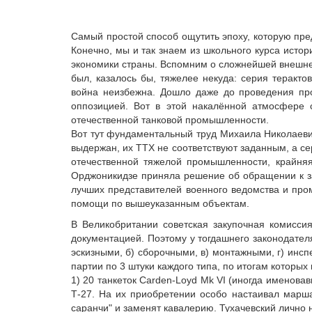
Самый простой способ ощутить эпоху, которую пред
Конечно, мы и так знаем из школьного курса исто
экономики страны. Вспомним о сложнейшей внешнеп
был, казалось бы, тяжелее некуда: серия теракто
война неизбежна. Дошло даже до проведения про
оппозицией. Вот в этой накалённой атмосфере 
отечественной танковой промышленности.
Вот тут фундаментальный труд Михаила Николаевича
выдержан, их ТТХ не соответствуют заданным, а с
отечественной тяжелой промышленности, крайняя
Орджоникидзе приняла решение об обращении к за
лучших представителей военного ведомства и про
помощи по вышеуказанным объектам.
В Великобритании советская закупочная комисси
документацией. Поэтому у тогдашнего законодател
эскизными, б) сборочными, в) монтажными, г) инс
партии по 3 штуки каждого типа, по итогам которых
1) 20 танкеток Carden-Loyd Mk VI (иногда именов
Т-27. На их приобретении особо настаивал марша
саранчи" и заменят кавалерию. Тухачевский лично