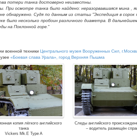
тва потери танка достоверно неизвестны.
вы. При осмотре танка было найдено: неразорвавшаяся мина , я
 не обнаружено. Судя по данным из статьи "Экспедиция в сорок
нке было несколько пробоин различного диаметра. В дальнейш
еды на Поклонной горе.
"
ции военной техники
Центрального музея Вооруженных Сил, г.Москв
музее
«Боевая слава Урала», город Верхняя Пышма
онная копия лёгкого английского
Следы английского происхожден
танка
– водитель размещён спра
Vickers Mk.E Type A