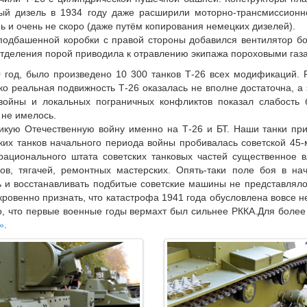
ный дизель в 1934 году даже расширили моторно-трансмиссионн
 и очень не скоро (даже путём копирования немецких дизелей).
подбашенной коробки с правой стороны добавился вентилятор бо
 отделения порой приводила к отравлению экипажа пороховыми газ
0 год, было произведено 10 300 танков Т-26 всех модификаций.
ко реальная подвижность Т-26 оказалась не вполне достаточна, а 
 войны и локальных пограничных конфликтов показал слабость 
 не имелось.
ликую Отечественную войну именно на Т-26 и БТ. Наши танки при
мецких танков начального периода войны пробивалась советской 45
рационального штата советских танковых частей существенное в
ков, тягачей, ремонтных мастерских. Опять-таки поле боя в н
ь и восстанавливать подбитые советские машины не представлял
ткровенно признать, что катастрофа 1941 года обусловлена вовсе 
но, что первые военные годы вермахт был сильнее РККА.Для более
»
.