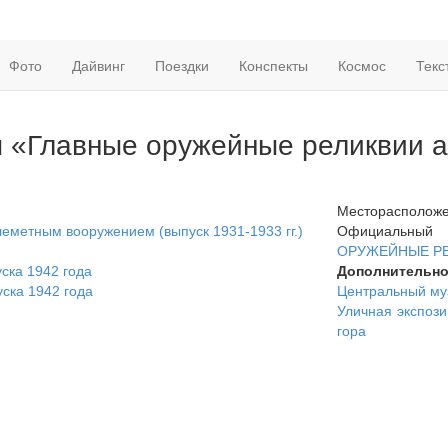
Фото
Дайвинг
Поездки
Конспекты
Космос
Текс
«Главные оружейные реликвии ар
Месторасположен
леметным вооружением (выпуск 1931-1933 гг.)
Официальны
ОРУЖЕЙНЫЕ РЕЛ
ска 1942 года
Дополнительн
ска 1942 года
Центральный му
Уличная экспоз
гора