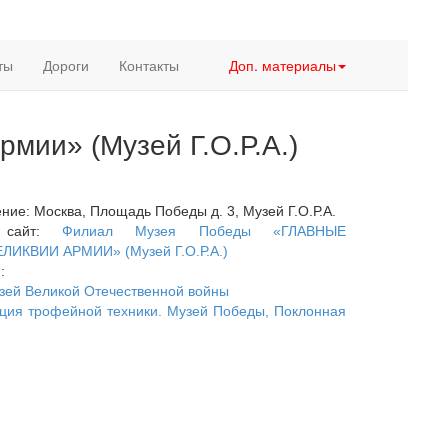
ты
Дороги
Контакты
Доп. материалы
мии» (Музей Г.О.Р.А.)
ие: Москва, Площадь Победы д. 3, Музей Г.О.Р.А.
й сайт:
Филиал Музея Победы «ГЛАВНЫЕ
ИКВИИ АРМИИ» (Музей Г.О.Р.А.)
о
:
зей Великой Отечественной войны
иция трофейной техники. Музей Победы, Поклонная