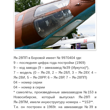
Як-28ПП в Боровой имеет № 9970404 где:
9 – последняя цифра года постройки (1969)
9 – код завода (9 – авиазавод №39 (Иркутск)*),
7 – модель (0 – Як-28, 2 – Як-28Л, 3 – Як-28У, 4 –
Як-28И, 5 – Як-28РР, 6 – Як-28Р, 7 – Як-28ПП)
04 – номер серии
04 – номер в серии
* самолёты, произведённые авиазаводом №153 в
Новосибирске, который выпускал Як-28П и
Як-28ПМ, имели инуюструктуру номера – **153**.
Т.е. он построен в 1969г. на авиазаводе №39 в