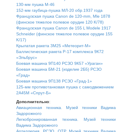
130-мм пушка М-46
152-мм гаубица-пушка МЛ-20 обр.1937 года
Французская пушка Canon de 120-mm, Mle 1878
(финское тяжелое полевое орудие 120 K/78)
Французская пушка Canon de 155 L Modele 1917
Schneider (финское тяжелое полевое орудие 155
K/17)
Крылатая ракета 3М25 «Метеорит-М»
Баллистическая ракета Р-17 комплекса 9К72
«Эльбрус»
Боевая машина 9П140 РСЗО 9К57 «Ураган»
Боевая машина БM-21 (изделие 2Б5) РСЗО
«Град»
Боевая машина 9П138 РСЗО «Град-1»
125-мм противотанковая пушка с самодвижением
2А45М «Спрут-Б»
Дополнительно
:
Авиационная техника. Музей техники Вадима
Задорожного
Легкобронированная техника. Музей техники
Вадима Задорожного
Артиллерия, РСЗО, ОТР. Музей техники Вадима