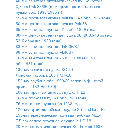
40-мм зенитная автоматическая пушка Bofors
3,7 cm Pak 35/36 (немецкая противотанковая
пушка обр. 1935/1936 гг)
45-мм противотанковая пушка 53-К обр.1937 года
50-мм противотанковая пушка Pak 38
85-мм зенитная пушка 52-К обр.1939 года
88-мм финская зенитная пушка 88 ItK 39/43 ss (ex.
52-К образца 1939 года)
88-мм зенитная пушка FlaK 36/37
88-мм зенитная пушка FlaK 37
76-мм зенитная пушка 76 ItK 31 ss (ex. 3-К
обр.1931 года)
130-мм зенитная пушка КС-30
Финская гаубица 105 H/37-10
152-мм гаубица обр.1909/30 годов (в финской
армии – 152 H/09-30)
100-мм противотанковая пушка Т-12
76-мм полковая пушка обр.1943 года
76-мм горная пушка обр.1938 года
120-мм артиллерийское орудие 2Б16 «Нона-К»
155-мм американская полевая гаубица M114
7,5 cm легкое пехотное орудие le.I.G.18
20-мм автоматическая пушка Breda Mod.1935