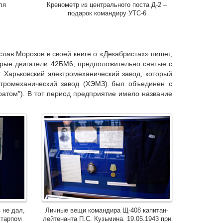
ля
Кренометр из центрального поста Д-2 –
подарок командиру УТС-6
слав Морозов в своей книге о «Декабристах» пишет,
арые двигатели 42БМ6, предположительно снятые с
т Харьковский электромеханический завод, который
ектромеханический завод (ХЭМЗ) был объединен с
оатом"). В тот период предприятие имело название
 не дал,
Личные вещи командира Щ-408 капитан-
старпом
лейтенанта П.С. Кузьмина. 19.05.1943 при