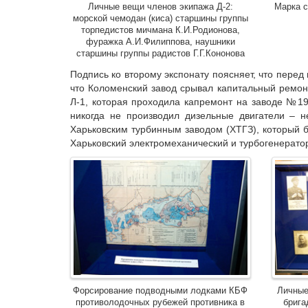
Личные вещи членов экипажа Д-2:
Марка с
морской чемодан (киса) старшины группы
торпедистов мичмана К.И.Родионова,
фуражка А.И.Филиппова, наушники
старшины группы радистов Г.Г.Кононова
Подпись ко второму экспонату поясняет, что перед
что Коломенский завод срывал капитальный ремон
Л-1, которая проходила капремонт на заводе №196
никогда не производил дизельные двигатели – н
Харьковским турбинным заводом (ХТГЗ), который б
Харьковский электромеханический и турбогенерато
Форсирование подводными лодками КБФ
Личные
противолодочных рубежей противника в
брига