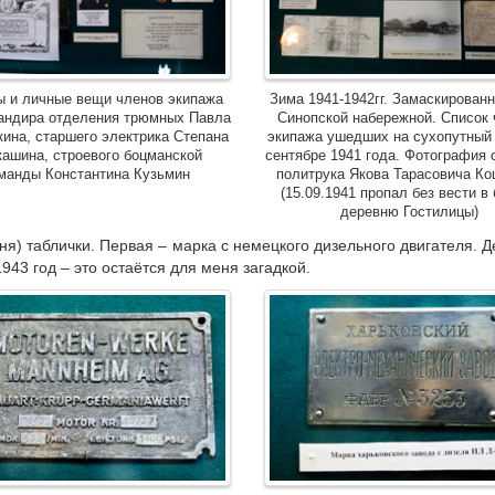
ы и личные вещи членов экипажа
Зима 1941-1942гг. Замаскированн
мандира отделения трюмных Павла
Синопской набережной. Список
ина, старшего электрика Степана
экипажа ушедших на сухопутный
ашина, строевого боцманской
сентябре 1941 года. Фотография 
манды Константина Кузьмин
политрука Якова Тарасовича К
(15.09.1941 пропал без вести в
деревню Гостилицы)
я) таблички. Первая – марка с немецкого дизельного двигателя. Д
43 год – это остаётся для меня загадкой.