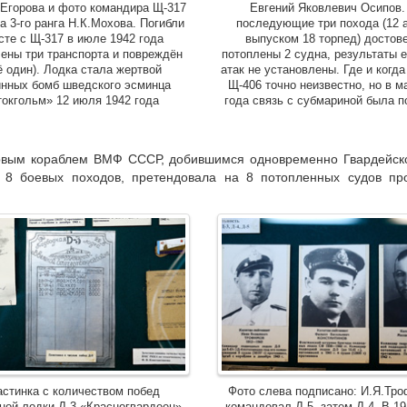
.Егорова и фото командира Щ-317
Евгений Яковлевич Осипов.
а 3-го ранга Н.К.Мохова. Погибли
последующие три похода (12 а
сте с Щ-317 в июле 1942 года
выпуском 18 торпед) достов
лены три транспорта и повреждён
потоплены 2 судна, результаты 
 один). Лодка стала жертвой
атак не установлены. Где и когда
инных бомб шведского эсминца
Щ-406 точно неизвестно, но в м
токгольм» 12 июля 1942 года
года связь с субмариной была п
ервым кораблем ВМФ СССР, добившимся одновременно Гвардейско
8 боевых походов, претендовала на 8 потопленных судов про
стинка с количеством побед
Фото слева подписано: И.Я.Тр