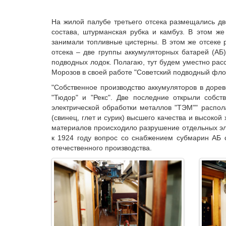
На жилой палубе третьего отсека размещались д
состава, штурманская рубка и камбуз. В этом ж
занимали топливные цистерны. В этом же отсеке 
отсека – две группы аккумуляторных батарей (АБ
подводных лодок. Полагаю, тут будем уместно рас
Морозов в своей работе "Советский подводный флот 
"Собственное производство аккумуляторов в доре
"Тюдор" и "Рекс". Две последние открыли собст
электрической обработки металлов "ТЭМ"" распол
(свинец, глет и сурик) высшего качества и высокой
материалов происходило разрушение отдельных эл
к 1924 году вопрос со снабжением субмарин АБ с
отечественного производства.