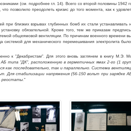
юзниками (см. подробнее гл. 14). Всего со второй половины 1942
, что позволило преодолеть кризис до того момента, как к удов
й при близких взрывах глубинных бомб их стали устанавливать 
становку обязательной. Кроме того, тем же приказам предпис
темой общеямовой вентиляции. По причинам военного времени вы
да системой для механического перемешивания электролита было
нно к "Декабристам". Для этого вновь заглянем в книгу М.Э. М
АБ типа "ДК", расположенную в герметичных ямах 2-го (1 группа
ся как последовательно, так и параллельно. Система вентиляц
ьт. Для стабилизации напряжения (56-150 вольт при зарядке А
ь реостаты
."