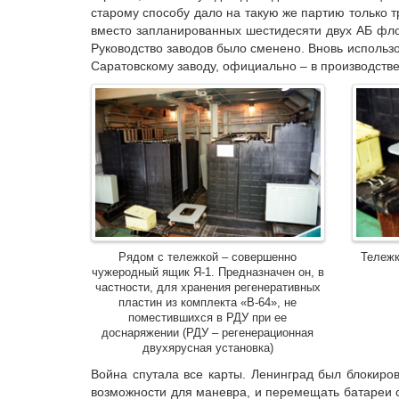
старому способу дало на такую же партию только 
вместо запланированных шестидесяти двух АБ флот
Руководство заводов было сменено. Вновь использ
Саратовскому заводу, официально – в производстве
Рядом с тележкой – совершенно
Тележк
чужеродный ящик Я-1. Предназначен он, в
частности, для хранения регенеративных
пластин из комплекта «В-64», не
поместившихся в РДУ при ее
доснаряжении (РДУ – регенерационная
двухярусная установка)
Война спутала все карты. Ленинград был блокиро
возможности для маневра, и перемещать батареи с