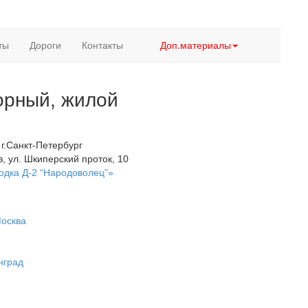
ты
Дороги
Контакты
Доп.материалы
торный, жилой
г.Санкт-Петербург
, ул. Шкиперский проток, 10
дка Д-2 “Народоволец”»
Москва
нград