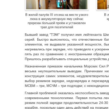
В жилой палубе III отсека на месте узкого
В л
люка в аккумуляторную яму сейчас
к
прорезан большой проём и установлен
трап для посетителей
Бывший завод "ТЭМ" получил имя лейтенанта Шмид
серий. Быстро выяснилось, что отечественные б
элементов, не выдавали указанной мощности, быс
нагревались при зарядке, что приводило к ускоре
пять раз по сравнению с иностранными образцами.
Пришлось разрабатывать специальные устройства д
Назначенная приказом начальника Морских Сил Р
весьма неутешительным выводам. Причинами низк
конструкция самих элементов, неудовлетворительн
выбор режимов зарядки, недозарядка и перезаряд
МСБМ – три, МСЧМ – три подлодки; с некондицион
Главной проблемой оказалась неспособность завод
современными технологиями. Первая попытка лен
режим полной зарядки продолжительностью 24-30 
корабля, поскольку один день действий на позици