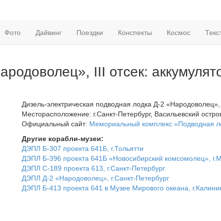
Фото
Дайвинг
Поездки
Конспекты
Космос
Текс
родоволец», III отсек: аккумуля
Дизель-электрическая подводная лодка Д-2 «Народоволец», 
Месторасположение: г.Санкт-Петербург, Васильевский остров
Официальный сайт:
Мемориальный комплекс «Подводная ло
Другие корабли-музеи:
ДЭПЛ Б-307 проекта 641Б, г.Тольятти
ДЭПЛ Б-396 проекта 641Б «Новосибирский комсомолец», г.
ДЭПЛ С-189 проекта 613, г.Санкт-Петербург
ДЭПЛ Д-2 «Народоволец», г.Санкт-Петербург
ДЭПЛ Б-413 проекта 641 в Музее Мирового океана, г.Калини