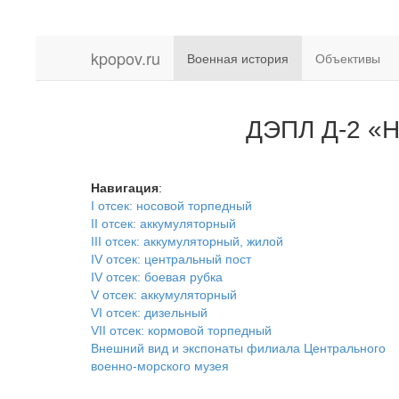
kpopov.ru
Военная история
Объективы
ДЭПЛ Д-2 «На
Навигация
:
I отсек: носовой торпедный
II отсек: аккумуляторный
III отсек: аккумуляторный, жилой
IV отсек: центральный пост
IV отсек: боевая рубка
V отсек: аккумуляторный
VI отсек: дизельный
VII отсек: кормовой торпедный
Внешний вид и экспонаты филиала Центрального
военно-морского музея