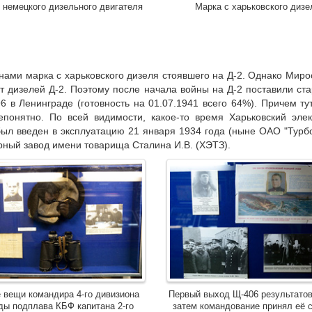
 немецкого дизельного двигателя
Марка с харьковского дизе
 нами марка с харьковского дизеля стоявшего на Д-2. Однако Миро
т дизелей Д-2. Поэтому после начала войны на Д-2 поставили ст
 в Ленинграде (готовность на 01.07.1941 всего 64%). Причем ту
епонятно. По всей видимости, какое-то время Харьковский эл
ыл введен в эксплуатацию 21 января 1934 года (ныне ОАО "Турб
рный завод имени товарища Сталина И.В. (ХЭТЗ).
 вещи командира 4-го дивизиона
Первый выход Щ-406 результатов
ды подплава КБФ капитана 2-го
затем командование принял её 