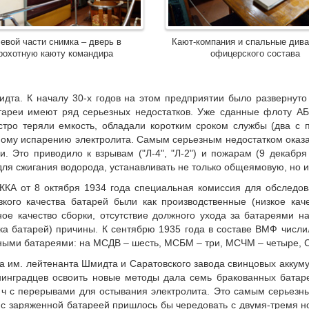
евой части снимка – дверь в
Кают-компания и спальные див
рохотную каюту командира
офицерского состава
та. К началу 30-х годов на этом предприятии было развернуто
атареи имеют ряд серьезных недостатков. Уже сданные флоту А
тро теряли емкость, обладали коротким сроком службы (два с п
нному испарению электролита. Самым серьезным недостатком ока
 Это приводило к взрывам ("Л-4", "Л-2") и пожарам (9 декабря
ля сжигания водорода, устанавливать не только общеямовую, но 
ККА от 8 октября 1934 года специальная комиссия для обследов
ого качества батарей были как производственные (низкое каче
ое качество сборки, отсутствие должного ухода за батареями н
ка батарей) причины. К сентябрю 1935 года в составе ВМФ числ
ными батареями: на МСДВ – шесть, МСБМ – три, МСЧМ – четыре, С
а им. лейтенанта Шмидта и Саратовского завода свинцовых аккумул
инградцев освоить новые методы дала семь бракованных батар
ч с перерывами для остывания электролита. Это самым серьезн
и с заряженной батареей пришлось бы чередовать с двумя-тремя н