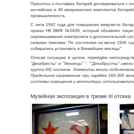
Пришлось о поставках батарей договариваться с со
английских и 40 американских комплектов батарей
промышленность.
С лета 1942 года для повышения живучести батаре
приказ HK ВМФ №0439, который объявлял такую у
перемешивания электролита и дополнительной сис
низкими темпами. По состоянию на весну 1945 го
собирались установить в ближайшие месяцы".
Описав ситуацию в целом, перейдём непосредстве
"Декабристы" и "Ленинцы" ". "
"Декабристы" имели 
группа 60) отсеков. Элементы могли подключать
Предельное напряжение при зарядке 160-300 вол
системы освещения и вентиляции использовалис
Музейная экспозиция в трюме III отсека