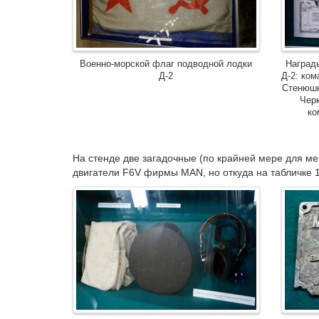
Военно-морской флаг подводной лодки
Наград
Д-2
Д-2: ко
Стенюшк
Черк
ко
На стенде две загадочные (по крайней мере для мен
двигатели F6V фирмы MAN, но откуда на табличке 19