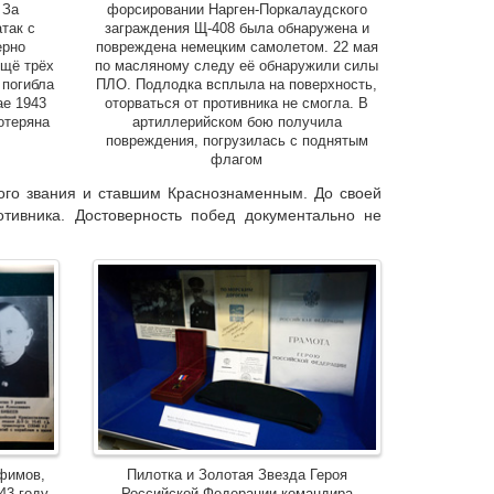
 За
форсировании Нарген-Поркалаудского
так с
заграждения Щ-408 была обнаружена и
ерно
повреждена немецким самолетом. 22 мая
ещё трёх
по масляному следу её обнаружили силы
 погибла
ПЛО. Подлодка всплыла на поверхность,
ае 1943
оторваться от противника не смогла. В
отеряна
артиллерийском бою получила
повреждения, погрузилась с поднятым
флагом
го звания и ставшим Краснознаменным. До своей
тивника. Достоверность побед документально не
офимов,
Пилотка и Золотая Звезда Героя