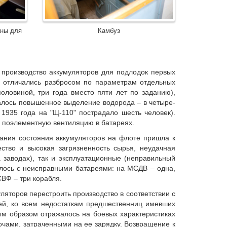
аны для
Камбуз
 производство аккумуляторов для подлодок первых
Б отличались разбросом по параметрам отдельных
оловиной, три года вместо пяти лет по заданию),
залось повышенное выделение водорода – в четыре-
 1935 года на "Щ-110" пострадало шесть человек).
и поэлементную вентиляцию в батареях.
ания состояния аккумуляторов на флоте пришла к
ство и высокая загрязненность сырья, неудачная
а заводах), так и эксплуатационные (неправильный
илось с неисправными батареями: на МСДВ – одна,
ВФ – три корабля.
яторов перестроить производство в соответствии с
ей, ко всем недостаткам предшественниц имевших
ым образом отражалось на боевых характеристиках
очами, затраченными на ее зарядку. Возвращение к