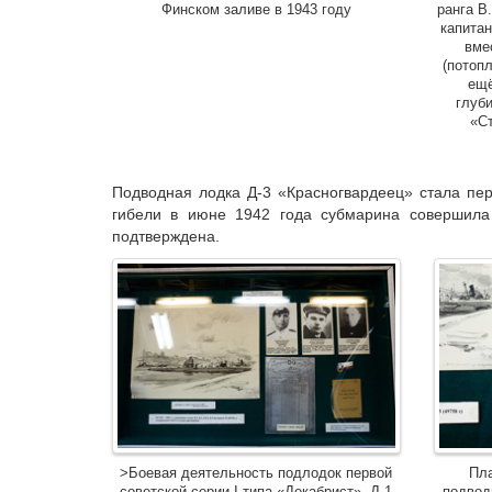
Финском заливе в 1943 году
ранга В
капитан
вме
(потоп
ещё
глуб
«С
Подводная лодка Д-3 «Красногвардеец» стала п
гибели в июне 1942 года субмарина совершила 
подтверждена.
>Боевая деятельность подлодок первой
Пла