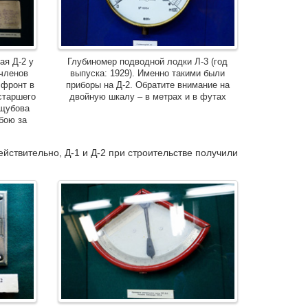
ая Д-2 у
Глубиномер подводной лодки Л-3 (год
 членов
выпуска: 1929). Именно такими были
 фронт в
приборы на Д-2. Обратите внимание на
старшего
двойную шкалу – в метрах и в футах
ощубова
 бою за
ействительно, Д-1 и Д-2 при строительстве получили