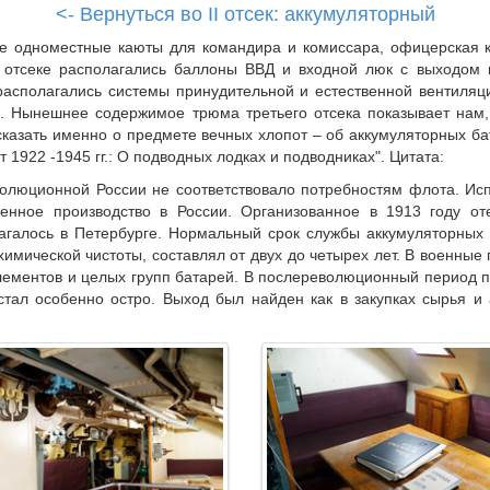
<- Вернуться во II отсек: аккумуляторный
ве одноместные каюты для командира и комиссара, офицерская 
е отсеке располагались баллоны ВВД и входной люк с выходом 
располагались системы принудительной и естественной вентиляци
). Нынешнее содержимое трюма третьего отсека показывает нам,
сказать именно о предмете вечных хлопот – об аккумуляторных ба
1922 -1945 гг.: О подводных лодках и подводниках". Цитата:
волюционной России не соответствовало потребностям флота. Ис
венное производство в России. Организованное в 1913 году о
агалось в Петербурге. Нормальный срок службы аккумуляторных
 химической чистоты, составлял от двух до четырех лет. В военные
ементов и целых групп батарей. В послереволюционный период п
тал особенно остро. Выход был найден как в закупках сырья и 