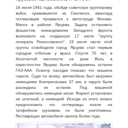
16 июля 1941 года, обойдя советскую группировку
войск, сражавшихся за Смоленск, авангард
гитлеровцев прорвался к автостраде Москва-
Минск в районе Ярцева. Задачу остановить
фашистов, командование Западного фронта
возложило на созданную 17 июля "группу
генерала Рокоссовского". 19 июля части этой
группы освободили город. Ярцево стал первым
городом отбитым у врага. Спустя 70 лет, в
болотистой местности на реке Вопь в
окрестностях Ярцево были обнаружены останки
ГАЗ-ААА. Осмотр находки показал что машина
горела. Судя по всему, автомобиль был загружен
немецкими боеприпасами 37 мм, в округе были
раскиданы их останки. Под машиной
обнаружились немецкие каски. Фаркоп установлен
не штатный, а немецкий. Исходя из этого можно
предположить что гитлеровцы ехали на
трофейном грузовике, но были уничтожены.
Реставрация автомобиля заняла более года.