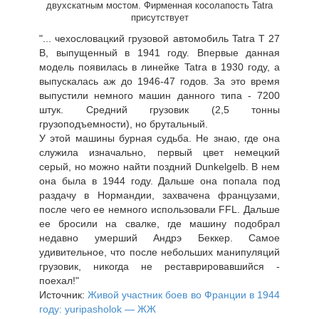
двухскатным мостом. Фирменная косолапость Tatra
присутствует
"... чехословацкий грузовой автомобиль Tatra T 27
B, выпущенный в 1941 году. Впервые данная
модель появилась в линейке Tatra в 1930 году, а
выпускалась аж до 1946-47 годов. За это время
выпустили немного машин данного типа - 7200
штук. Средний грузовик (2,5 тонны
грузоподъемности), но брутальный.
У этой машины бурная судьба. Не знаю, где она
служила изначально, первый цвет немецкий
серый, но можно найти поздний Dunkelgelb. В нем
она была в 1944 году. Дальше она попала под
раздачу в Нормандии, захвачена французами,
после чего ее немного использовали FFL. Дальше
ее бросили на свалке, где машину подобрал
недавно умерший Андрэ Беккер. Самое
удивительное, что после небольших манипуляций
грузовик, никогда не реставрировавшийся -
поехал!"
Источник:
Живой участник боев во Франции в 1944
году: yuripasholok — ЖЖ