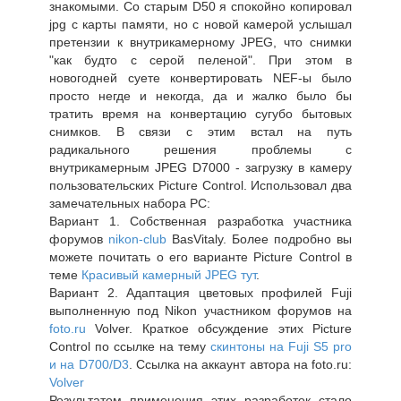
знакомыми. Со старым D50 я спокойно копировал
jpg с карты памяти, но с новой камерой услышал
претензии к внутрикамерному JPEG, что снимки
"как будто с серой пеленой". При этом в
новогодней суете конвертировать NEF-ы было
просто негде и некогда, да и жалко было бы
тратить время на конвертацию сугубо бытовых
снимков. В связи с этим встал на путь
радикального решения проблемы с
внутрикамерным JPEG D7000 - загрузку в камеру
пользовательских Picture Control. Использовал два
замечательных набора PC:
Вариант 1. Собственная разработка участника
форумов
nikon-club
BasVitaly. Более подробно вы
можете почитать о его варианте Picture Control в
теме
Красивый камерный JPEG тут
.
Вариант 2. Адаптация цветовых профилей Fuji
выполненную под Nikon участником форумов на
foto.ru
Volver. Краткое обсуждение этих Picture
Control по ссылке на тему
скинтоны на Fuji S5 pro
и на D700/D3
. Ссылка на аккаунт автора на foto.ru:
Volver
Результатом применения этих разработок стало