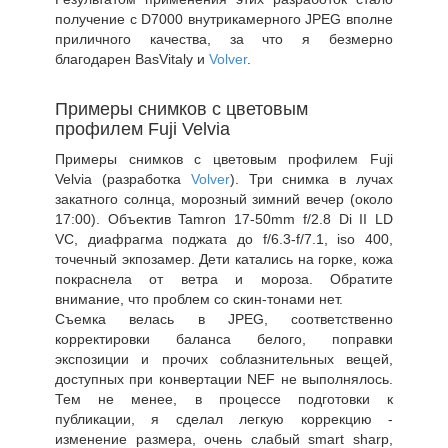
получение с D7000 внутрикамерного JPEG вполне
приличного качества, за что я безмерно
благодарен BasVitaly и
Volver
.
Примеры снимков с цветовым
профилем Fuji Velvia
Примеры снимков с цветовым профилем Fuji
Velvia (разработка
Volver
). Три снимка в лучах
закатного солнца, морозный зимний вечер (около
17:00). Объектив Tamron 17-50mm f/2.8 Di II LD
VC, диафрагма поджата до f/6.3-f/7.1, iso 400,
точечный экпозамер. Дети катались на горке, кожа
покраснела от ветра и мороза. Обратите
внимание, что проблем со скин-тонами нет.
Съемка велась в JPEG, соответственно
корректировки баланса белого, поправки
экспозиции и прочих соблазнительных вещей,
доступных при конвертации NEF не выполнялось.
Тем не менее, в процессе подготовки к
публикации, я сделал легкую коррекцию -
изменение размера, очень слабый smart sharp,