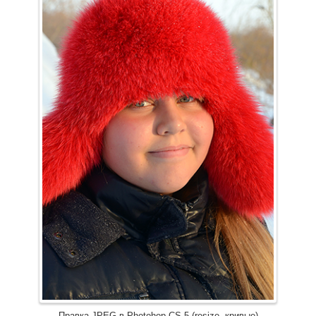
Правка JPEG в Photohop CS 5 (resize, кривые)