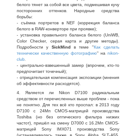
белого тянет за собой все цвета, подмешивая кучу
посторонних оттенков. Народные средства
борьбы:
- съёмка портретов в NEF (коррекция баланса
белого в RAW-конверторе при проявке);
- установка правильного баланса белого (UniWB,
Color Checker, серая карта и другие методы).
Подробности у
SickMind
в теме ''
Как сделать
технически качественную фотографию
'' на
nikon-
club
.
- центрально-взвешенный замер (впрочем, кто-то
предпочитает точечный);
- отрицательная компенсация экспозиции (мнения
об эффективности расходятся).
4. Является ли Nikon D7100 радикальным
средством от перечисленных выше проблем - пока
не понятно. Для тех всё кто проспал: в 2013 году
D7100 c 24Мп CMOS-матрицей производства
Toshiba (но без оптического фильтра низких
частот), пришёл на смену D7000 с 16.2Мп CMOS-
матрицей Sony IMX071 производства Sony
(устанавливалась также в Sony Alpha SLT-A55,