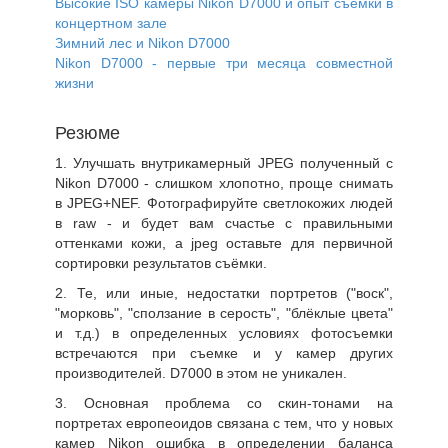
Высокие ISO камеры Nikon D7000 и опыт съёмки в
концертном зале
Зимний лес и Nikon D7000
Nikon D7000 - первые три месяца совместной
жизни
Резюме
1. Улучшать внутрикамерный JPEG полученный с
Nikon D7000 - слишком хлопотно, проще снимать
в JPEG+NEF. Фотографируйте светлокожих людей
в raw - и будет вам счастье с правильными
оттенками кожи, а jpeg оставьте для первичной
сортировки результатов съёмки.
2. Те, или иные, недостатки портретов ("воск",
"морковь", "сползание в серость", "блёклые цвета"
и т.д.) в определенных условиях фотосъемки
встречаются при съемке и у камер других
производителей. D7000 в этом не уникален.
3. Основная проблема со скин-тонами на
портретах европеоидов связана с тем, что у новых
камер Nikon ошибка в определении баланса