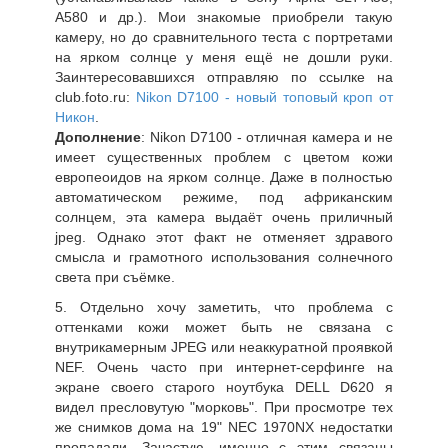
А580 и др.). Мои знакомые приобрели такую
камеру, но до сравнительного теста с портретами
на ярком солнце у меня ещё не дошли руки.
Заинтересовавшихся отправляю по ссылке на
club.foto.ru:
Nikon D7100 - новый топовый кроп от
Никон
.
Дополнение
: Nikon D7100 - отличная камера и не
имеет существенных проблем с цветом кожи
европеоидов на ярком солнце. Даже в полностью
автоматическом режиме, под африканским
солнцем, эта камера выдаёт очень приличный
jpeg. Однако этот факт не отменяет здравого
смысла и грамотного использования солнечного
света при съёмке.
5. Отдельно хочу заметить, что проблема с
оттенками кожи может быть не связана с
внутрикамерным JPEG или неаккуратной проявкой
NEF. Очень часто при интернет-серфинге на
экране своего старого ноутбука DELL D620 я
видел пресловутую "морковь". При просмотре тех
же снимков дома на 19" NEC 1970NX недостатки
пропадали. Зачастую, именно с этим связаны