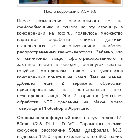
После коррекции в ACR 6.5
После размещения оригинального nef на
файлообменнике и ссылки на эту страницу в
конференции на foto.ru, появилось множество
вариантов обработки снимка девочки,
выполненных с использованием наиболее
распространенных raw-конверторов. Забавно, что
о скин-тонах лица, сфотографированного в
закатное время в беседке, обтянутой светло-
голубым материалом, никто из участников
конференции понятия не имел. Тем не менее,
добавлю еще 2 варианта обработки,
ориентированных на естественный цвет
незагорелого лица. Эти 2 варианта (см.выше)
обработки NEF, сделанны на Мак-е моего
товарища в Photoshop и Apperture.
Сменим неавтофокусный фикс на зум Tamron 17-
50mm f/2.8 Di II LD VC. Параметры съёмки:
фокусное расстояние 50мм, диафрагма f/6.3,
выдержка 1/250, чувствительность iso 800, режим