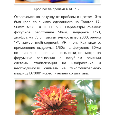
Кроп после проявки в ACR 6.5
Отвлечемся на секунду от проблем c цветом. Это
был кроп со снимка сделанного на Tamron 17-
50mm f/2.8 Di II LD VC. Параметры съемки:
фокусное расстояние 50мм, выдержка 1/50,
диафрагма f/3.5, чувствительность iso 2000, режим
"P", замер multi-segment, VR - on. Как видите,
применение выдержки 1/50с на фокусном 50мм
не привело к появлению шевеленки, не смотря на
форумные завывания о пагубном влиянии
системы стабилизации на изображение и
необходимости снимать на "многопиксельную
матрицу D7000" исключительно со штатива.