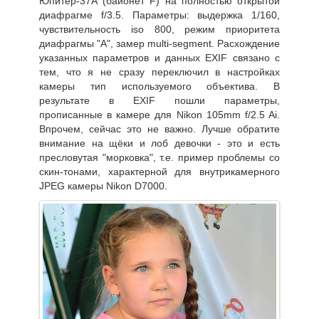
Юпитер-37А (байонет F) на полностью открытой
диафрагме f/3.5. Параметры: выдержка 1/160,
чувствительность iso 800, режим приоритета
диафрагмы "А", замер multi-segment. Расхождение
указанных параметров и данных EXIF связано с
тем, что я не сразу переключил в настройках
камеры тип используемого объектива. В
результате в EXIF пошли параметры,
прописанные в камере для Nikon 105mm f/2.5 Ai.
Впрочем, сейчас это не важно. Лучше обратите
внимание на щёки и лоб девочки - это и есть
пресловутая "морковка", т.е. пример проблемы со
скин-тонами, характерной для внутрикамерного
JPEG камеры Nikon D7000.