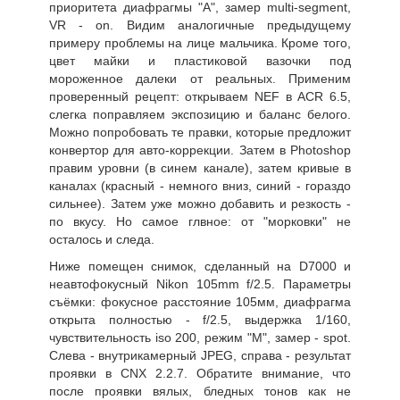
приоритета диафрагмы "А", замер multi-segment,
VR - on. Видим аналогичные предыдущему
примеру проблемы на лице мальчика. Кроме того,
цвет майки и пластиковой вазочки под
мороженное далеки от реальных. Применим
проверенный рецепт: открываем NEF в ACR 6.5,
слегка поправляем экспозицию и баланс белого.
Можно попробовать те правки, которые предложит
конвертор для авто-коррекции. Затем в Photoshop
правим уровни (в синем канале), затем кривые в
каналах (красный - немного вниз, синий - гораздо
сильнее). Затем уже можно добавить и резкость -
по вкусу. Но самое глвное: от "морковки" не
осталось и следа.
Ниже помещен снимок, сделанный на D7000 и
неавтофокусный Nikon 105mm f/2.5. Параметры
съёмки: фокусное расстояние 105мм, диафрагма
открыта полностью - f/2.5, выдержка 1/160,
чувствительность iso 200, режим "М", замер - spot.
Слева - внутрикамерный JPEG, справа - результат
проявки в CNX 2.2.7. Обратите внимание, что
после проявки вялых, бледных тонов как не