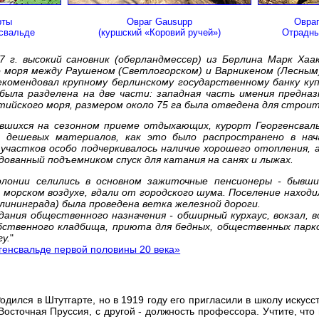
рты
Овраг Gausupp
Овраг
нсвальде
(куршский «Коровий ручей»)
Отрадны
7 г. высокий сановник (оберландмессер) из Берлина Марк Хаа
 моря между Раушеном (Светлогорском) и Варникеном (Лесным) 
комендовал крупному берлинскому государственному банку куп
ыла разделена на две части: западная часть имения предназн
ийского моря, размером около 75 га была отведена для строи
вшихся на сезонном приеме отдыхающих, курорт Георгенсваль
 дешевых материалов, как это было распространено в нач
участков особо подчеркивалось наличие хорошего отопления, а
удованный подъемником спуск для катания на санях и лыжах.
олонии селились в основном зажиточные пенсионеры - бывши
морском воздухе, вдали от городского шума. Поселение находи
алининграда) была проведена ветка железной дороги.
дания общественного назначения - обширный курхаус, вокзал, 
бственного кладбища, приюта для бедных, общественных парк
у.
"
генсвальде первой половины 20 века»
одился в Штутгарте, но в 1919 году его пригласили в школу искусс
осточная Пруссия, с другой - должность профессора. Учтите, что 