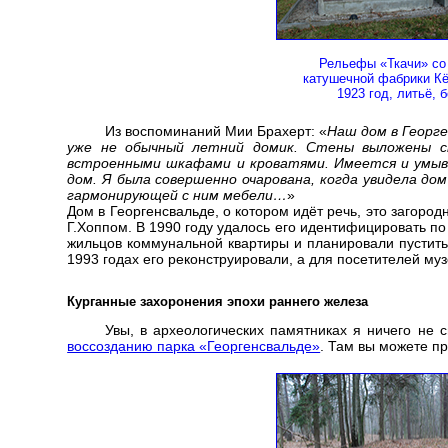
Рельефы «Ткачи» со
катушечной фабрики Кё
1923 год, литьё, 
Из воспоминаний Мии Брахерт: «
Наш дом в Георге
уже не обычный летний домик. Стены выложены ст
встроенными шкафами и кроватями. Имеется и умывал
дом. Я была совершенно очарована, когда увидела до
гармонирующей с ним мебели…
»
Дом в Георгенсвальде, о котором идёт речь, это загоро
Г.Хоппом. В 1990 году удалось его идентифицировать п
жильцов коммунальной квартиры и планировали пустить
1993 годах его реконструировали, а для посетителей му
Курганные захоронения эпохи раннего железа
Увы, в археологических памятниках я ничего н
воссозданию парка «Георгенсвальде»
. Там вы можете пр