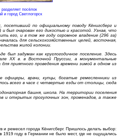
 разделяет посёлок
й и город Светлогорск
к, посетивший по официальному поводу Кёнигсберг и
и был очарован его дикостью и красотой. Узнав, что
ить его, и в том же году огромное владение (296 га)
ачалась для сельскохозяйственных целей, восточная,
тельства жилой колонии.
де был задуман как круглогодичное поселение. Здесь
але XX в. в Восточной Пруссии, а монументальные
 для приятного проведения времени зимой в одном из
е офицеры, врачи, купцы, богатые ремесленники из
лось всего в часе с четвертью езды от столицы, сюда
водонапорная башня, школа. На территории поселения
ов и открытых прогулочных зон, променадов, а также
тв и ремесел города Кёнигсберг. Пришлось делать выбор:
в 1919 году в Германии не было мест, где не ощущались