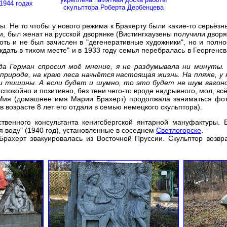
1944 годах
скульптора Роберта Дербенцева
ы. Не то чтобы у нового режима к Брахерту были какие-то серьёзны
и, был женат на русской дворянке (Вистингхаузены получили дворян
хоть и не был зачислен в "дегенеративные художники", но и пол
дать в тихом месте" и в 1933 году семья перебралась в Георгенс
да Герман спросил моё мнение, я не раздумывала ни минуты.
 природе, на краю леса начнётся настоящая жизнь. На пляже, 
и тишины. А если будет и шумно, то это будет не шум вагоно
 спокойно и позитивно, без тени чего-то вроде надрывного, мол, всё
а Мия (домашнее имя Марии Брахерт) продолжала заниматься фо
в возрасте 8 лет его отдали в семью немецкого скульптора).
ственного консультанта кенигсбергской янтарной мануфактуры.
 воду" (1940 год), установленные в соседнем
Светлогорске
.
ахерт эвакуировалась из Восточной Пруссии. Скульптор возвра