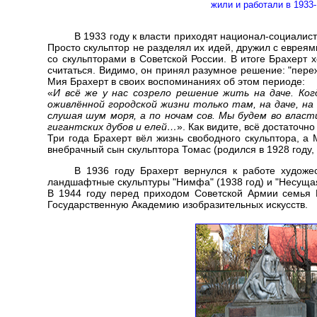
жили и работали в 1933-
В 1933 году к власти приходят национал-социалист
Просто скульптор не разделял их идей, дружил с евреям
со скульпторами в Советской России. В итоге Брахерт 
считаться. Видимо, он принял разумное решение: "переж
Мия Брахерт в своих воспоминаниях об этом периоде:
«
И всё же у нас созрело решение жить на даче. Ког
оживлённой городской жизни только там, на даче, на
слушая шум моря, а по ночам сов. Мы будем во власт
гигантских дубов и елей…
». Как видите, всё достаточно
Три года Брахерт вёл жизнь свободного скульптора, 
внебрачный сын скульптора Томас (родился в 1928 году, 
В 1936 году Брахерт вернулся к работе художе
ландшафтные скульптуры "Нимфа" (1938 год) и "Несущая
В 1944 году перед приходом Советской Армии семья Бр
Государственную Академию изобразительных искусств.