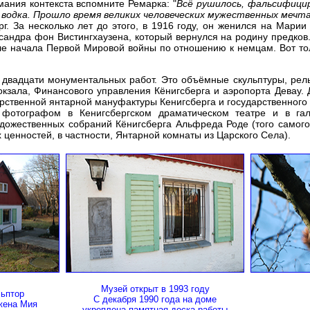
ания контекста вспомните Ремарка: "
Всё рушилось, фальсифицир
и водка. Прошло время великих человеческих мужественных меч
г. За несколько лет до этого, в 1916 году, он женился на Марии
сандра фон Вистингхаузена, который вернулся на родину предков
ле начала Первой Мировой войны по отношению к немцам. Вот то
ее двадцати монументальных работ. Это объёмные скульптуры, р
окзала, Финансового управления Кёнигсберга и аэропорта Девау. Д
рственной янтарной мануфактуры Кенигсберга и государственного
 фотографом в Кенигсбергском драматическом театре и в га
удожественных собраний Кёнигсберга Альфреда Роде (того самого
 ценностей, в частности, Янтарной комнаты из Царского Села).
Музей открыт в 1993 году
льптор
С декабря 1990 года на доме
 жена Мия
укреплена памятная доска работы