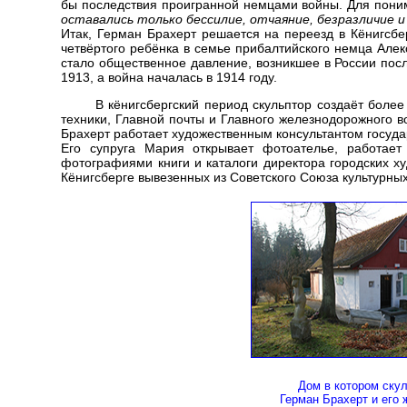
бы последствия проигранной немцами войны. Для поним
оставались только бессилие, отчаяние, безразличие 
Итак, Герман Брахерт решается на переезд в Кёнигсбер
четвёртого ребёнка в семье прибалтийского немца Алек
стало общественное давление, возникшее в России пос
1913, а война началась в 1914 году.
В кёнигсбергский период скульптор создаёт бол
техники, Главной почты и Главного железнодорожного в
Брахерт работает художественным консультантом госуда
Его супруга Мария открывает фотоателье, работает
фотографиями книги и каталоги директора городских х
Кёнигсберге вывезенных из Советского Союза культурных
Дом в котором ску
Герман Брахерт и его