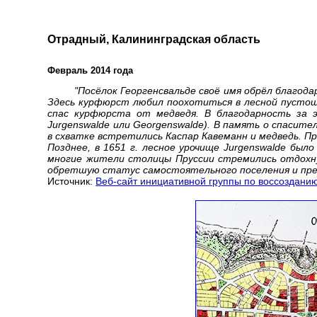
Отрадный, Калининградская область
Февраль 2014 года
"Посёлок Георгенсвальде своё имя обрёл благода
Здесь курфюрст любил поохотиться в лесной пустоши
спас курфюрста от медведя. В благодарность за э
Jurgenswalde или Georgenswalde). В память о спасит
в схватке встретились Каспар Кавеманн и медведь. П
Позднее, в 1651 г. лесное урочище Jurgenswalde было
многие жители столицы Пруссии стремились отдохнут
обретшую статус самостоятельного поселения и пре
Источник:
Веб-сайт инициативной группы по воссоздани