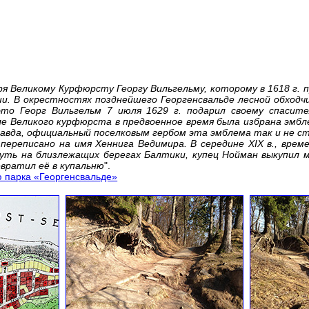
ря Великому Курфюрсту Георгу Вильгельму, которому в 1618 г. 
. В окрестностях позднейшего Георгенсвальде лесной обходчи
то Георг Вильгельм 7 июля 1629 г. подарил своему спасите
еле Великого курфюрста в предвоенное время была избрана эмбл
равда, официальный поселковым гербом эта эмблема так и не с
 переписано на имя Хеннига Ведимира. В середине XIX в., вре
ь на близлежащих берегах Балтики, купец Нойман выкупил мес
вратил её в купальню
".
ю парка «Георгенсвальде»