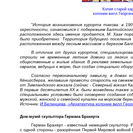
Копия старой ка
колонии вилл Георге
"
История возникновения курорта такова: в 190
окрестности, ознакомился с побережьем Балтийского
расположенное здесь имение продается, М. Хаак поре
было приобретено. Территория будущего поселения б
расположенная между лесным массивом и берегом Балт
В отличие от других курортов, специализирова
строили не временные летние домики из легких и
общественные и жилые здания. В рекламе земельных 
оврагов, ведущих к морю, был создан специально обор
Согласно первоначальному замыслу, в домах к
Кёнигсберга, желавшие провести старость на свежем 
от Замландского вокзала (сейчас - Северный вокзал К
В первые десятилетия XX в. были возведены также з
специальными условиями было оговорено создание со
мужской, женской и семейной купален на морском берег
Источник:
И.Белинцева, «Архитектура колонии вилл Геор
Дом-музей скульптора Германа Брахерта
Герман Брахерт - известный немецкий скульптор. Р
с одной стороны - разорённая Первой Мировой войной В