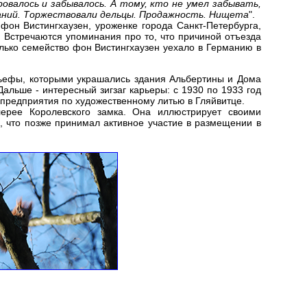
овалось и забывалось. А тому, кто не умел забывать,
таний. Торжествовали дельцы. Продажность. Нищета
".
 фон Вистингхаузен, уроженке города Санкт-Петербурга,
. Встречаются упоминания про то, что причиной отъезда
лько семейство фон Вистингхаузен уехало в Германию в
ельефы, которыми украшались здания Альбертины и Дома
альше - интересный зигзаг карьеры: с 1930 по 1933 год
 предприятия по художественному литью в Гляйвитце.
лерее Королевского замка. Она иллюстрирует своими
, что позже принимал активное участие в размещении в