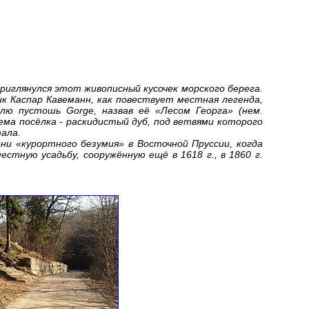
приглянулся этот живописный кусочек морского берега.
к Каспар Кавеманн, как повествует местная легенда,
лю пустошь Gorge, назвав её «Лесом Георга» (нем.
ема посёлка - раскидистый дуб, под ветвями которого
тала.
мени «курортного безумия» в Восточной Пруссии, когда
тную усадьбу, сооружённую ещё в 1618 г., в 1860 г.