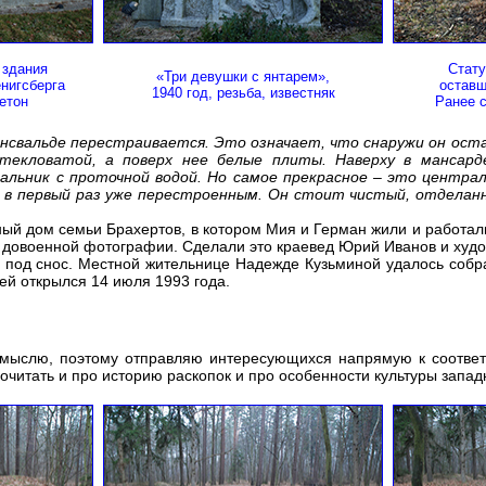
 здания
Стату
«Три девушки с янтарем»,
нигсберга
оставш
1940 год, резьба, известняк
бетон
Ранее с
нсвальде перестраивается. Это означает, что снаружи он оста
екловатой, а поверх нее белые плиты. Наверху в мансарде
ьник с проточной водой. Но самое прекрасное – это централ
м в первый раз уже перестроенным. Он стоит чистый, отделан
дный дом семьи Брахертов, в котором Мия и Герман жили и работали
о довоенной фотографии. Сделали это краевед Юрий Иванов и худо
 под снос. Местной жительнице Надежде Кузьминой удалось собра
зей открылся 14 июля 1993 года.
е смыслю, поэтому отправляю интересующихся напрямую к соотв
очитать и про историю раскопок и про особенности культуры запад