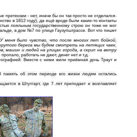
е претензии - нет, иначе бы он так просто не отделался.
ство в 1812 году), да ещё вроде были какие-то контакты
ностью лояльным государственному строю он тоже не мог
вальде, в дом №7 по улице Гаузупштрассе. Вот что пишет
 У меня было чувство, что после многих лет бойкой,
у крутого берега мы будем смотреть на летящих чаек,
в, машин и людей на улицах города, а скрип на ветру
 пропало, работать не дают, денег нет и т.д.
тографией. Вместе с ними жили приёмная дочь Траут и
 В память об этом периоде его жизни людям остались
щается в Штутгарт, где 7 лет преподает и возглавляет